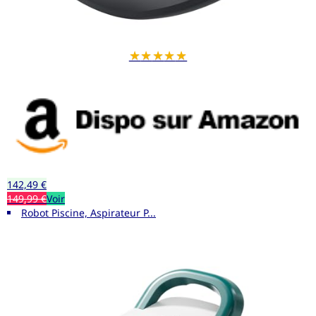
★
★
★
★
★
142,49 €
149,99 €
Voir
Robot Piscine, Aspirateur P...