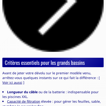
Critères essentiels pour les grands bassins
Avant de jeter votre dévolu sur le premier modèle venu,
arrêtez-vous quelques instants sur ce qui fait la différence : [
Voir ici aussi
]
Longueur du câble
ou de la batterie : indispensable pour
les piscines XXL.
Capacité de filtration
élevée : pour gérer les feuilles, sable,