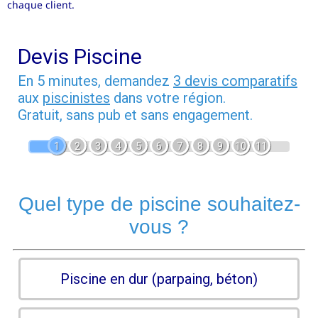
chaque client.
Devis Piscine
En 5 minutes, demandez
3 devis comparatifs
aux
piscinistes
dans votre région.
Gratuit, sans pub et sans engagement.
1
2
3
4
5
6
7
8
9
10
11
Quel type de piscine souhaitez-
vous ?
Piscine en dur (parpaing, béton)