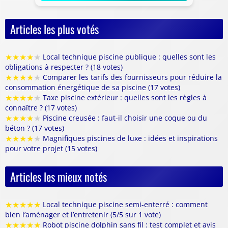
Articles les plus votés
★
★
★
★
★
Local technique piscine publique : quelles sont les
obligations à respecter ? (18 votes)
★
★
★
★
★
Comparer les tarifs des fournisseurs pour réduire la
consommation énergétique de sa piscine (17 votes)
★
★
★
★
★
Taxe piscine extérieur : quelles sont les règles à
connaître ? (17 votes)
★
★
★
★
★
Piscine creusée : faut-il choisir une coque ou du
béton ? (17 votes)
★
★
★
★
★
Magnifiques piscines de luxe : idées et inspirations
pour votre projet (15 votes)
Articles les mieux notés
★
★
★
★
★
Local technique piscine semi-enterré : comment
bien l’aménager et l’entretenir (5/5 sur 1 vote)
★
★
★
★
★
Robot piscine dolphin sans fil : test complet et avis