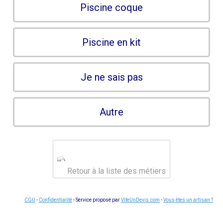
Piscine coque
Piscine en kit
Je ne sais pas
Autre
Retour à la liste des métiers
CGU
-
Confidentialité
- Service proposé par
ViteUnDevis.com
-
Vous êtes un artisan ?