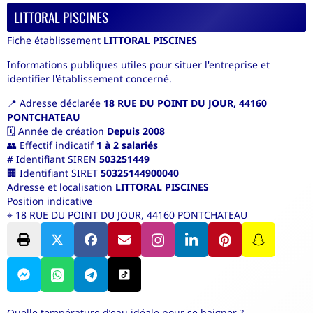
LITTORAL PISCINES
Fiche établissement
LITTORAL PISCINES
Informations publiques utiles pour situer l'entreprise et
identifier l'établissement concerné.
📍
Adresse déclarée
18 RUE DU POINT DU JOUR, 44160
PONTCHATEAU
🗓️
Année de création
Depuis 2008
👥
Effectif indicatif
1 à 2 salariés
#
Identifiant SIREN
503251449
🏢
Identifiant SIRET
50325144900040
Adresse et localisation
LITTORAL PISCINES
Position indicative
⌖
18 RUE DU POINT DU JOUR, 44160 PONTCHATEAU
Quelle température d’eau idéale pour se baigner ?