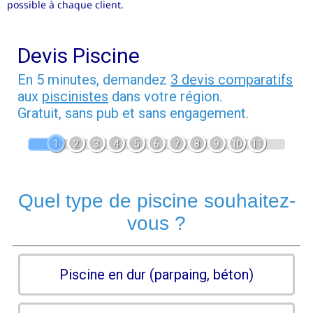
possible à chaque client.
Devis Piscine
En 5 minutes, demandez
3 devis comparatifs
aux
piscinistes
dans votre région.
Gratuit, sans pub et sans engagement.
1
2
3
4
5
6
7
8
9
10
11
Quel type de piscine souhaitez-
vous ?
Piscine en dur (parpaing, béton)