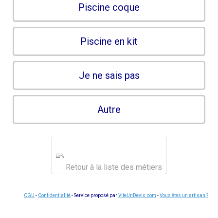
Piscine coque
Piscine en kit
Je ne sais pas
Autre
Retour à la liste des métiers
CGU
-
Confidentialité
- Service proposé par
ViteUnDevis.com
-
Vous êtes un artisan ?