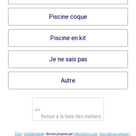
Piscine coque
Piscine en kit
Je ne sais pas
Autre
Retour à la liste des métiers
CGU
-
Confidentialité
- Service proposé par
ViteUnDevis.com
-
Vous êtes un artisan ?