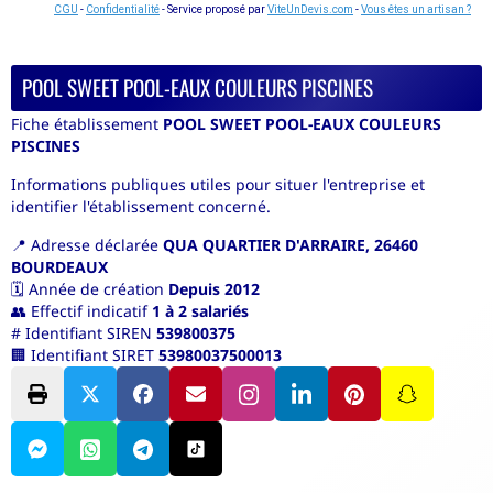
CGU
-
Confidentialité
- Service proposé par
ViteUnDevis.com
-
Vous êtes un artisan ?
POOL SWEET POOL-EAUX COULEURS PISCINES
Fiche établissement
POOL SWEET POOL-EAUX COULEURS
PISCINES
Informations publiques utiles pour situer l'entreprise et
identifier l'établissement concerné.
📍
Adresse déclarée
QUA QUARTIER D'ARRAIRE, 26460
BOURDEAUX
🗓️
Année de création
Depuis 2012
👥
Effectif indicatif
1 à 2 salariés
#
Identifiant SIREN
539800375
🏢
Identifiant SIRET
53980037500013