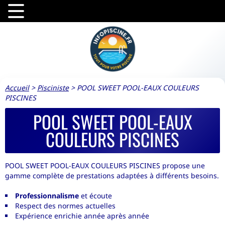
Accueil
>
Pisciniste
>
POOL SWEET POOL-EAUX COULEURS
PISCINES
POOL SWEET POOL-EAUX
COULEURS PISCINES
POOL SWEET POOL-EAUX COULEURS PISCINES propose une
gamme complète de prestations adaptées à différents besoins.
Professionnalisme
et écoute
Respect des normes actuelles
Expérience enrichie année après année