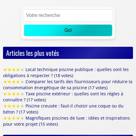
Go!
Articles les plus votés
★
★
★
★
★
Local technique piscine publique : quelles sont les
obligations à respecter ? (18 votes)
★
★
★
★
★
Comparer les tarifs des fournisseurs pour réduire la
consommation énergétique de sa piscine (17 votes)
★
★
★
★
★
Taxe piscine extérieur : quelles sont les règles à
connaître ? (17 votes)
★
★
★
★
★
Piscine creusée : faut-il choisir une coque ou du
béton ? (17 votes)
★
★
★
★
★
Magnifiques piscines de luxe : idées et inspirations
pour votre projet (15 votes)