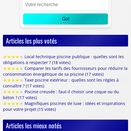
Go!
Articles les plus votés
★
★
★
★
★
Local technique piscine publique : quelles sont les
obligations à respecter ? (18 votes)
★
★
★
★
★
Comparer les tarifs des fournisseurs pour réduire la
consommation énergétique de sa piscine (17 votes)
★
★
★
★
★
Taxe piscine extérieur : quelles sont les règles à
connaître ? (17 votes)
★
★
★
★
★
Piscine creusée : faut-il choisir une coque ou du
béton ? (17 votes)
★
★
★
★
★
Magnifiques piscines de luxe : idées et inspirations
pour votre projet (15 votes)
Articles les mieux notés