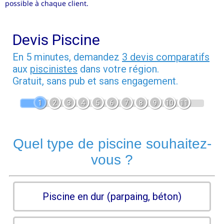
possible à chaque client.
Devis Piscine
En 5 minutes, demandez
3 devis comparatifs
aux
piscinistes
dans votre région.
Gratuit, sans pub et sans engagement.
1
2
3
4
5
6
7
8
9
10
11
Quel type de piscine souhaitez-
vous ?
Piscine en dur (parpaing, béton)