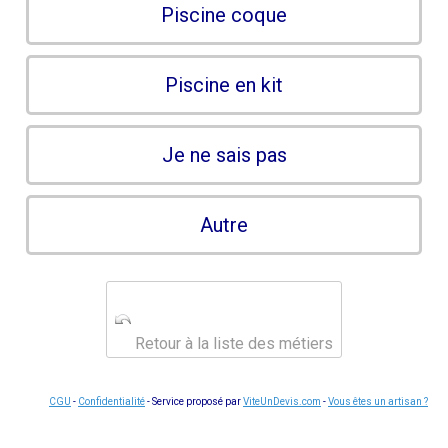
Piscine coque
Piscine en kit
Je ne sais pas
Autre
Retour à la liste des métiers
CGU
-
Confidentialité
- Service proposé par
ViteUnDevis.com
-
Vous êtes un artisan ?