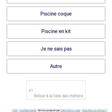
Piscine coque
Piscine en kit
Je ne sais pas
Autre
Retour à la liste des métiers
CGU
-
Confidentialité
- Service proposé par
ViteUnDevis.com
-
Vous êtes un artisan ?