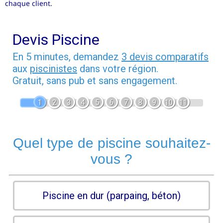
chaque client.
Devis Piscine
En 5 minutes, demandez
3 devis comparatifs
aux
piscinistes
dans votre région.
Gratuit, sans pub et sans engagement.
1
2
3
4
5
6
7
8
9
10
11
Quel type de piscine souhaitez-
vous ?
Piscine en dur (parpaing, béton)