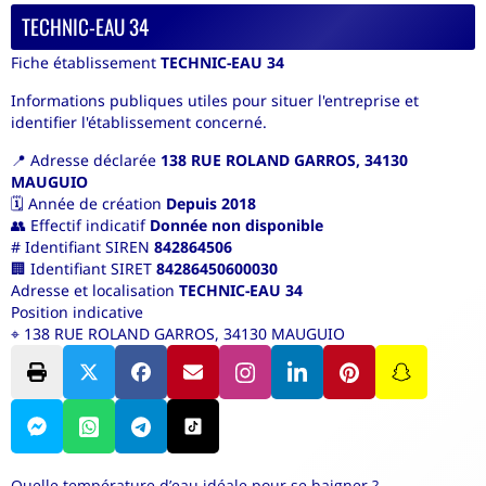
TECHNIC-EAU 34
Fiche établissement
TECHNIC-EAU 34
Informations publiques utiles pour situer l'entreprise et
identifier l'établissement concerné.
📍
Adresse déclarée
138 RUE ROLAND GARROS, 34130
MAUGUIO
🗓️
Année de création
Depuis 2018
👥
Effectif indicatif
Donnée non disponible
#
Identifiant SIREN
842864506
🏢
Identifiant SIRET
84286450600030
Adresse et localisation
TECHNIC-EAU 34
Position indicative
⌖
138 RUE ROLAND GARROS, 34130 MAUGUIO
Quelle température d’eau idéale pour se baigner ?