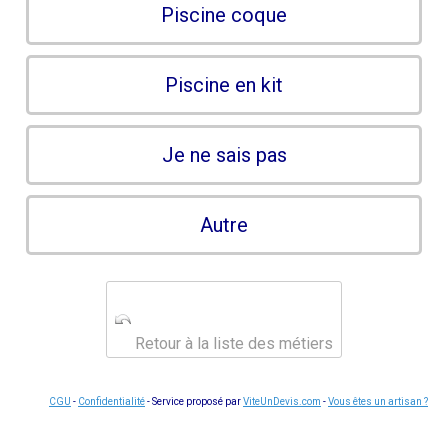
Piscine coque
Piscine en kit
Je ne sais pas
Autre
Retour à la liste des métiers
CGU
-
Confidentialité
- Service proposé par
ViteUnDevis.com
-
Vous êtes un artisan ?