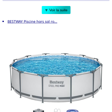
Grande capacité de 12 400 litres
pour des moments de
🔽 Voir la suite
détente inoubliables.
Montage ultra-rapide en 15 minutes
: profitez vite de votre
BESTWAY Piscine hors sol ro...
piscine sans attente.
Liner triple épaisseur
pour une meilleure résistance et
durabilité.
Accessoires inclus :
échelle de sécurité et épurateur à
cartouche avec cartouche fournie, pour une utilisation simple
et sécurisée.
Dimensions optimales
(457 x 457 x 107 cm) pour s'intégrer
facilement dans votre jardin.
Pourquoi choisir cette piscinette Easy Set ?
Son design pratique et ses accessoires complets rendent cette
piscinette parfaite pour toute la famille. Son installation rapide
vous permet de profiter rapidement des plaisirs de l'eau, tout
en garantissant sécurité et confort.