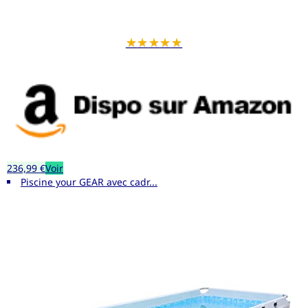
★
★
★
★
★
236,99 €
Voir
Piscine your GEAR avec cadr...