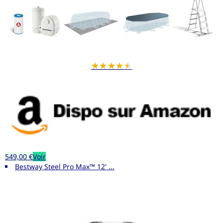
★
★
★
★
★
549,00 €
Voir
Bestway Steel Pro Max™ 12' ...