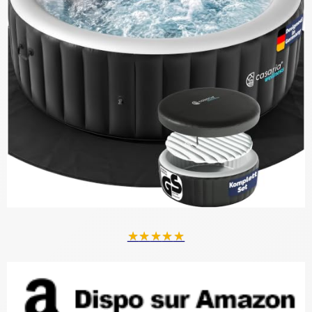
★
★
★
★
★