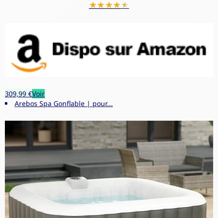
★
★
★
★
★
309,99 €
Voir
Arebos Spa Gonflable | pour...