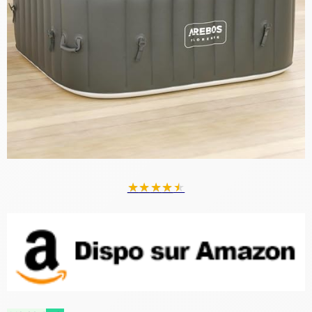
★
★
★
★
★