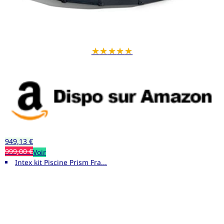
★
★
★
★
★
949,13 €
999,00 €
Voir
Intex kit Piscine Prism Fra...