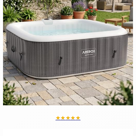
★
★
★
★
★