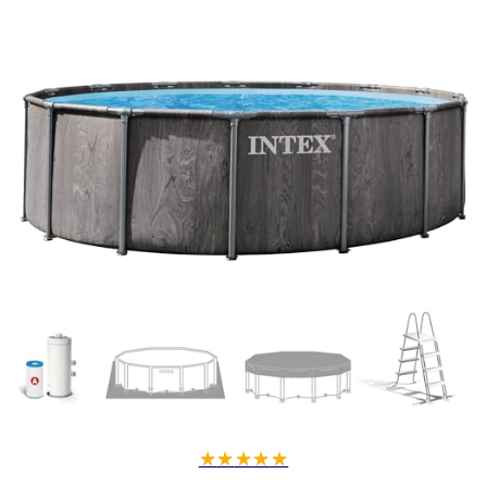
★
★
★
★
★