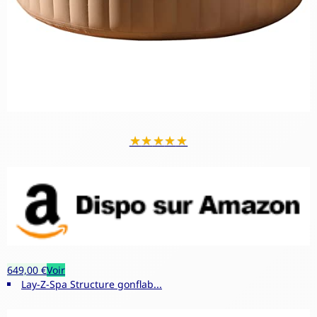
★
★
★
★
★
649,00 €
Voir
Lay-Z-Spa Structure gonflab...