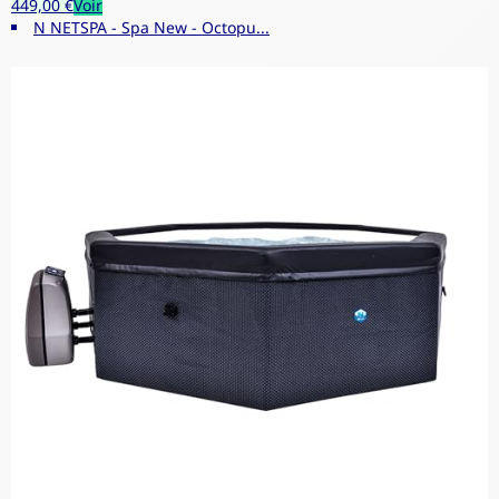
449,00 €
Voir
N NETSPA - Spa New - Octopu...