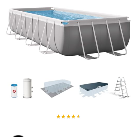
★
★
★
★
★