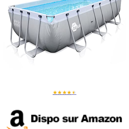
★
★
★
★
★