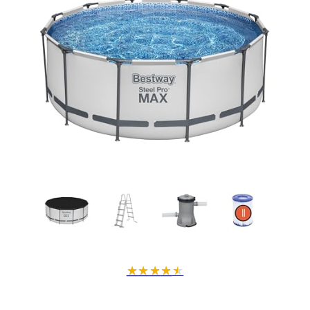
★
★
★
★
★