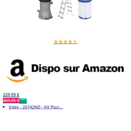
★
★
★
★
★
229,99 €
369,95 €
Voir
Intex - 26742ND - Kit Pisci...